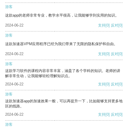
游客
这款app的老师非常专业，教学水平很高，让我能够学到实用的知识。
2024-06-22
支持
[0]
反对
[0]
游客
这款加速器VPM应用程序已经为我们带来了无限的隐私保护和自由。
2024-06-22
支持
[0]
反对
[0]
游客
这款学习软件的课程内容非常丰富，涵盖了各个学科的知识。老师的讲
解非常生动，让我能够轻松理解知识点。
2024-06-22
支持
[0]
反对
[0]
游客
这款加速器app的加速效果一般，可以再提升一下，比如能够支持更多地
区的线路。
2024-06-22
支持
[0]
反对
[0]
游客