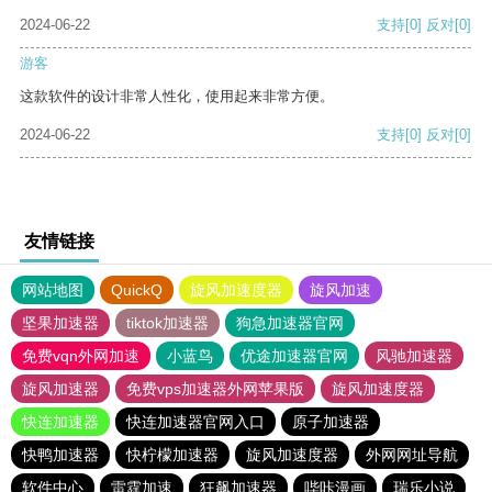
2024-06-22
支持
[0]
反对
[0]
游客
这款软件的设计非常人性化，使用起来非常方便。
2024-06-22
支持
[0]
反对
[0]
友情链接
网站地图
QuickQ
旋风加速度器
旋风加速
坚果加速器
tiktok加速器
狗急加速器官网
免费vqn外网加速
小蓝鸟
优途加速器官网
风驰加速器
旋风加速器
免费vps加速器外网苹果版
旋风加速度器
快连加速器
快连加速器官网入口
原子加速器
快鸭加速器
快柠檬加速器
旋风加速度器
外网网址导航
软件中心
雷霆加速
狂飙加速器
哔咔漫画
瑞乐小说