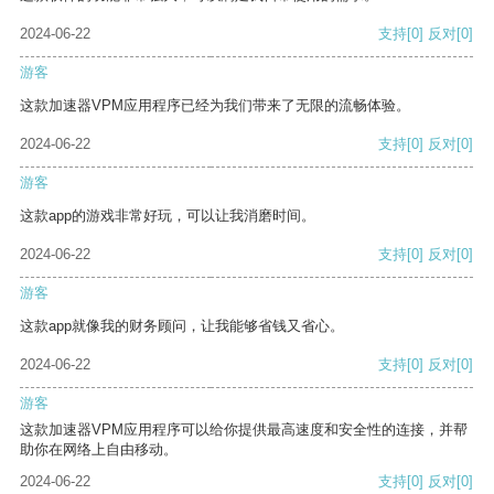
2024-06-22
支持
[0]
反对
[0]
游客
这款加速器VPM应用程序已经为我们带来了无限的流畅体验。
2024-06-22
支持
[0]
反对
[0]
游客
这款app的游戏非常好玩，可以让我消磨时间。
2024-06-22
支持
[0]
反对
[0]
游客
这款app就像我的财务顾问，让我能够省钱又省心。
2024-06-22
支持
[0]
反对
[0]
游客
这款加速器VPM应用程序可以给你提供最高速度和安全性的连接，并帮
助你在网络上自由移动。
2024-06-22
支持
[0]
反对
[0]