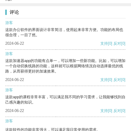
评论
游客
这款办公软件的界面设计非常简洁，使用起来非常方便。功能的布局也
很合理，一目了然。
2024-06-22
支持
[0]
反对
[0]
游客
这款加速器app的功能有点单一，可以增加一些新功能。比如，可以增加
一个自动切换线路的功能，这样就可以根据网络情况自动选择最优的线
路，从而获得更好的加速效果。
2024-06-22
支持
[0]
反对
[0]
游客
这款app的课程非常丰富，可以满足我不同的学习需求，让我能够找到自
己感兴趣的知识。
2024-06-22
支持
[0]
反对
[0]
游客
这款软件的功能非常强大，可以满足我日常使用的需求。