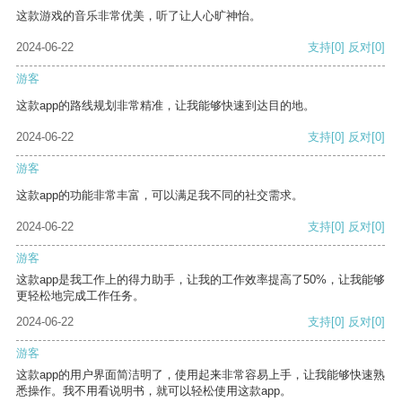
这款游戏的音乐非常优美，听了让人心旷神怡。
2024-06-22
支持
[0]
反对
[0]
游客
这款app的路线规划非常精准，让我能够快速到达目的地。
2024-06-22
支持
[0]
反对
[0]
游客
这款app的功能非常丰富，可以满足我不同的社交需求。
2024-06-22
支持
[0]
反对
[0]
游客
这款app是我工作上的得力助手，让我的工作效率提高了50%，让我能够
更轻松地完成工作任务。
2024-06-22
支持
[0]
反对
[0]
游客
这款app的用户界面简洁明了，使用起来非常容易上手，让我能够快速熟
悉操作。我不用看说明书，就可以轻松使用这款app。