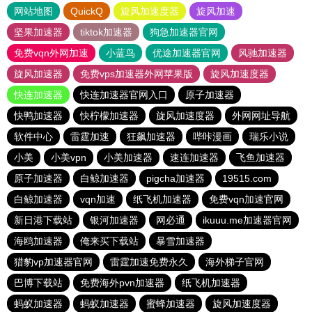
网站地图
QuickQ
旋风加速度器
旋风加速
坚果加速器
tiktok加速器
狗急加速器官网
免费vqn外网加速
小蓝鸟
优途加速器官网
风驰加速器
旋风加速器
免费vps加速器外网苹果版
旋风加速度器
快连加速器
快连加速器官网入口
原子加速器
快鸭加速器
快柠檬加速器
旋风加速度器
外网网址导航
软件中心
雷霆加速
狂飙加速器
哔咔漫画
瑞乐小说
小美
小美vpn
小美加速器
速连加速器
飞鱼加速器
原子加速器
白鲸加速器
pigcha加速器
19515.com
白鲸加速器
vqn加速
纸飞机加速器
免费vqn加速官网
新日港下载站
银河加速器
网必通
ikuuu.me加速器官网
海鸥加速器
俺来买下载站
暴雪加速器
猎豹vp加速器官网
雷霆加速免费永久
海外梯子官网
巴博下载站
免费海外pvn加速器
纸飞机加速器
蚂蚁加速器
蚂蚁加速器
蜜蜂加速器
旋风加速度器