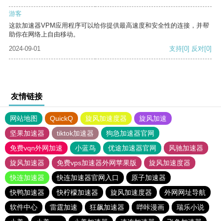
游客
这款加速器VPM应用程序可以给你提供最高速度和安全性的连接，并帮
助你在网络上自由移动。
2024-09-01
支持
[0]
反对
[0]
友情链接
网站地图
QuickQ
旋风加速度器
旋风加速
坚果加速器
tiktok加速器
狗急加速器官网
免费vqn外网加速
小蓝鸟
优途加速器官网
风驰加速器
旋风加速器
免费vps加速器外网苹果版
旋风加速度器
快连加速器
快连加速器官网入口
原子加速器
快鸭加速器
快柠檬加速器
旋风加速度器
外网网址导航
软件中心
雷霆加速
狂飙加速器
哔咔漫画
瑞乐小说