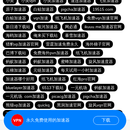
小美
小美vpn
小美加速器
速连加速器
飞鱼加速器
原子加速器
白鲸加速器
pigcha加速器
19515.com
白鲸加速器
vqn加速
纸飞机加速器
免费vqn加速官网
新日港下载站
银河加速器
网必通
ikuuu.me加速器官网
海鸥加速器
俺来买下载站
暴雪加速器
猎豹vp加速器官网
雷霆加速免费永久
海外梯子官网
巴博下载站
免费海外pvn加速器
纸飞机加速器
蚂蚁加速器
蚂蚁加速器
蜜蜂加速器
旋风加速度器
云梯加速器
元链加速器
每天试用一小时加速器
加速器哪个好用
纸飞机加速器
红海pro官网
bluelayer加速器
6513下载站
一元机场
蚂蚁加速器
一元机场. com加速器
picacg加速器
pigcha加速器
熊猫vp加速器
quickq
黑洞加速官网
旋风vqn官网
飞兔加速器
速鹰666
飞机加速器
手机外国加速器官网
永久免费使用的加速器
下载