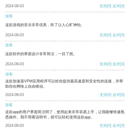
2024-09-03
支持
[0]
反对
[0]
游客
这款游戏的音乐非常优美，听了让人心旷神怡。
2024-09-03
支持
[0]
反对
[0]
游客
这款软件的界面设计非常简洁，一目了然。
2024-09-03
支持
[0]
反对
[0]
游客
这款加速器VPM应用程序可以给你提供最高速度和安全性的连接，并帮
助你在网络上自由移动。
2024-09-03
支持
[0]
反对
[0]
游客
这款app的用户界面简洁明了，使用起来非常容易上手，让我能够快速熟
悉操作。我不用看说明书，就可以轻松使用这款app。
2024-09-03
支持
[0]
反对
[0]