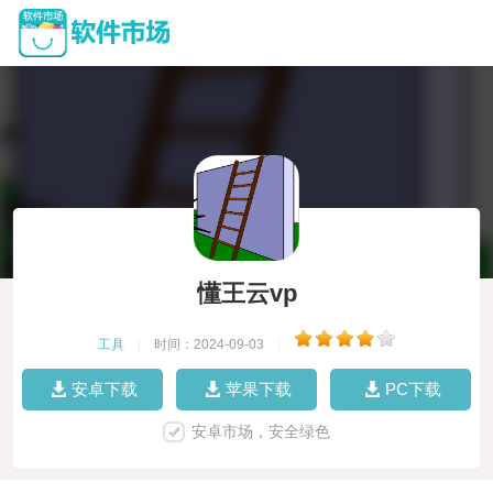
懂王云vp
工具
|
时间：2024-09-03
|
安卓下载
苹果下载
PC下载
安卓市场，安全绿色