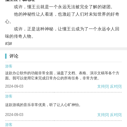
或许，懂王云就是一个永远无法被完全了解的谜团。
他的神秘性让人着迷，也激起了人们对未知世界的好奇
心。
或许，正是这种神秘，让懂王云成为了一个永远令人回
味的传奇人物。
#3#
评论
游客
这款办公软件的功能非常全面，涵盖了文档、表格、演示文稿等各个方
面。我可以使用它来完成日常办公的所有任务，非常方便。
2024-09-03
支持
[0]
反对
[0]
游客
这款游戏的音乐非常优美，听了让人心旷神怡。
2024-09-03
支持
[0]
反对
[0]
游客