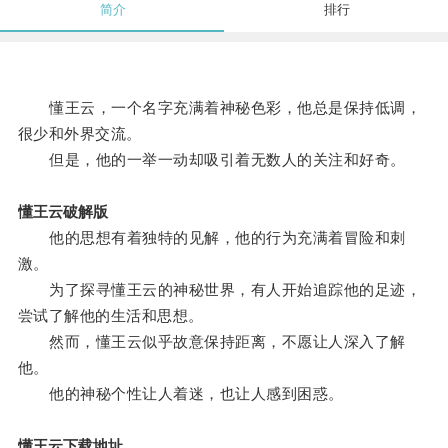
简介
排行
懂王云，一个名字充满着神秘色彩，他总是保持低调，
很少和外界交流。
但是，他的一举一动却吸引着无数人的关注和好奇。
懂王云破解版
他的思想有着独特的见解，他的行为充满着冒险和刺
激。
为了探寻懂王云的神秘世界，有人开始追踪他的足迹，
尝试了解他的生活和思想。
然而，懂王云似乎故意保持距离，不愿让人深入了解
他。
他的神秘个性让人着迷，也让人感到困惑。
懂王云下载地址