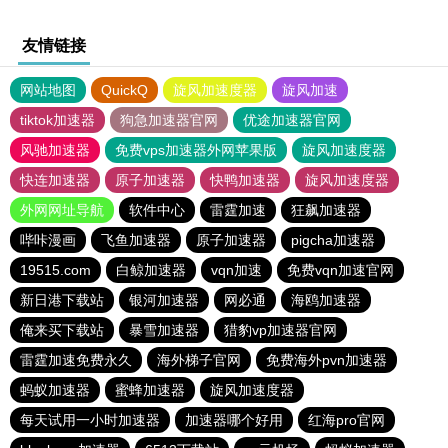
友情链接
网站地图
QuickQ
旋风加速度器
旋风加速
tiktok加速器
狗急加速器官网
优途加速器官网
风驰加速器
免费vps加速器外网苹果版
旋风加速度器
快连加速器
原子加速器
快鸭加速器
旋风加速度器
外网网址导航
软件中心
雷霆加速
狂飙加速器
哔咔漫画
飞鱼加速器
原子加速器
pigcha加速器
19515.com
白鲸加速器
vqn加速
免费vqn加速官网
新日港下载站
银河加速器
网必通
海鸥加速器
俺来买下载站
暴雪加速器
猎豹vp加速器官网
雷霆加速免费永久
海外梯子官网
免费海外pvn加速器
蚂蚁加速器
蜜蜂加速器
旋风加速度器
每天试用一小时加速器
加速器哪个好用
红海pro官网